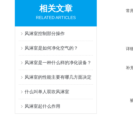
相关文章
常
RELATED ARTICLES
风淋室控制部分操作
风淋室是如何净化空气的？
详
风淋室是一种什么样的净化设备？
补
风淋室的性能主要有哪几方面决定
什么叫单人双吹风淋室
风淋室起什么作用