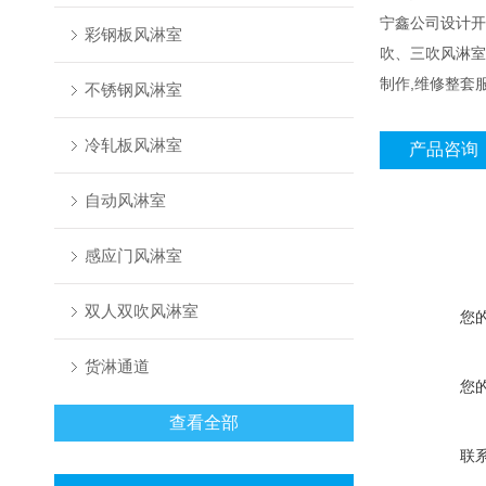
宁鑫公司设计开
彩钢板风淋室
吹、三吹风淋室
制作,维修整套
不锈钢风淋室
冷轧板风淋室
产品咨询
自动风淋室
感应门风淋室
双人双吹风淋室
您
货淋通道
您
查看全部
联