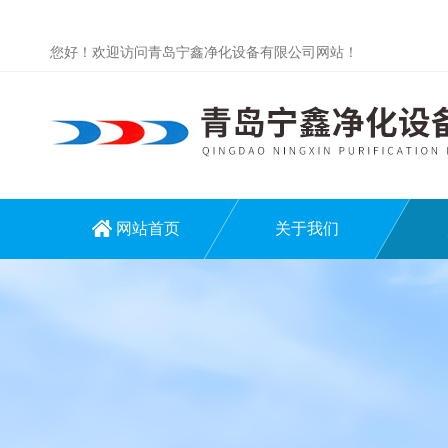
您好！欢迎访问青岛宁鑫净化设备有限公司网站！
网站首页
关于我们