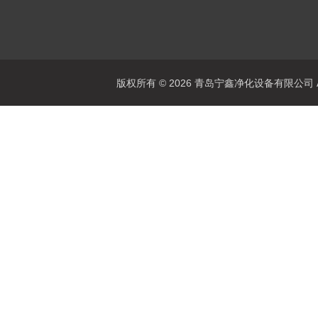
版权所有 © 2026 青岛宁鑫净化设备有限公司 All 