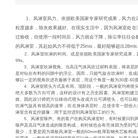
1、风淋室风力。依据欧美国家专家研究成果，风力在20
粒度越多，除灰效果越好。在现实生活中，因为风淋室处在
过验收，但使用一段时间后，风力就会下降，除尘率往往会
的风淋室，其起始风力不得低于25mis，最好能够超出28mls
2、风淋室吹淋的时间。或是依据欧美国家专家研究成果，风
99s。
3、风淋室吹淋视角。当高压气体风吹过材料表面，将表层的
是对钻在布料的问隙中的浮尘。因而，只能气旋在吹淋时，造成
够以一定的视角吹进衣服裤子表层，而这个角度一般为30度-60
4、风淋室喷头方式及布局。现阶段，一般的风淋室均将喷头建
绝大多数为方向可调，这样的设计有之历史因素。风淋室刚建
效。因此设计师把方位移动式喷头改成方位可调喷头，也可以根
吹淋气旋具有很高的速率，吹在身体表层时，总使非常一部份人
淋室含有监控摄像，用于监控进到风淋室职工的行为。
5、风淋室噪声。有的客户在购买风淋室时，有时候要问到风
噪声及高压气体造成的噪音构成，有时候也会有壳体因为受到气
最少，主要是因为墙板风淋室一般由50mm粗厚彩钢夹芯板构