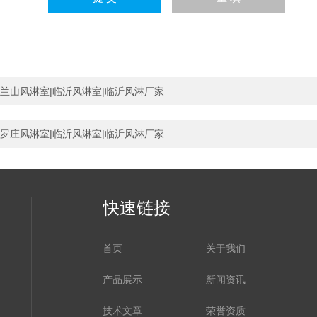
兰山风淋室|临沂风淋室|临沂风淋厂家
罗庄风淋室|临沂风淋室|临沂风淋厂家
快速链接
首页
关于我们
产品展示
新闻资讯
技术文章
荣誉资质