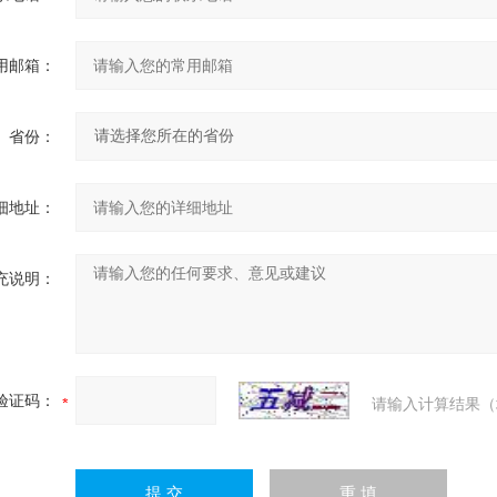
用邮箱：
省份：
细地址：
充说明：
验证码：
请输入计算结果（