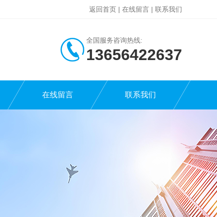
返回首页
|
在线留言
|
联系我们
全国服务咨询热线:
13656422637
在线留言
联系我们