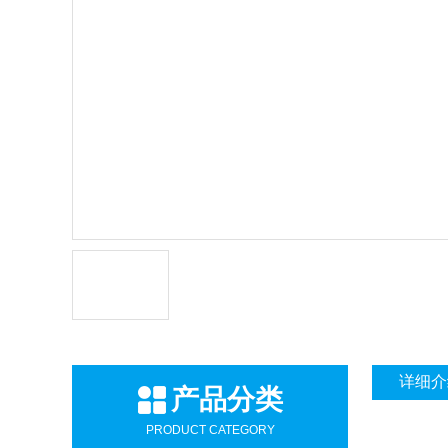
详细介
产品分类
PRODUCT CATEGORY