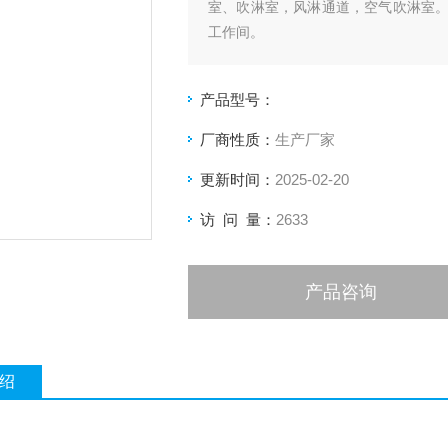
室、吹淋室，风淋通道，空气吹淋室
工作间。
产品型号：
厂商性质：
生产厂家
更新时间：
2025-02-20
访 问 量：
2633
产品咨询
绍