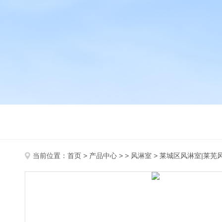
当前位置：
首页
>
产品中心
> >
风淋室
> 莱城区风淋室|莱芜