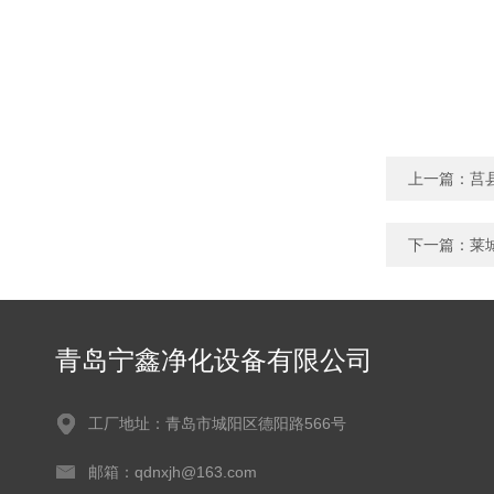
上一篇：
莒
下一篇：
莱
青岛宁鑫净化设备有限公司
工厂地址：青岛市城阳区德阳路566号
邮箱：qdnxjh@163.com