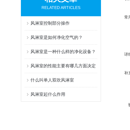
RELATED ARTICLES
常
风淋室控制部分操作
风淋室是如何净化空气的？
风淋室是一种什么样的净化设备？
详
风淋室的性能主要有哪几方面决定
补
什么叫单人双吹风淋室
风淋室起什么作用