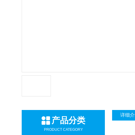
详细介
产品分类
PRODUCT CATEGORY