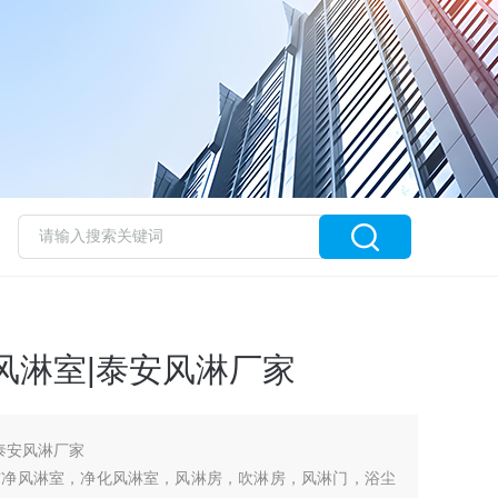
风淋室|泰安风淋厂家
泰安风淋厂家
风淋，洁净风淋室，净化风淋室，风淋房，吹淋房，风淋门，浴尘