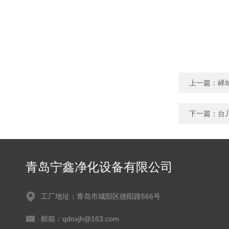
上一篇：
峄
下一篇：
台
青岛宁鑫净化设备有限公司
工厂地址：青岛市城阳区德阳路566号
邮箱：qdnxjh@163.com