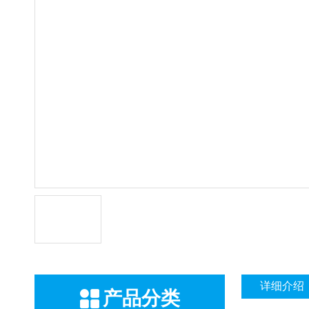
详细介绍
产品分类