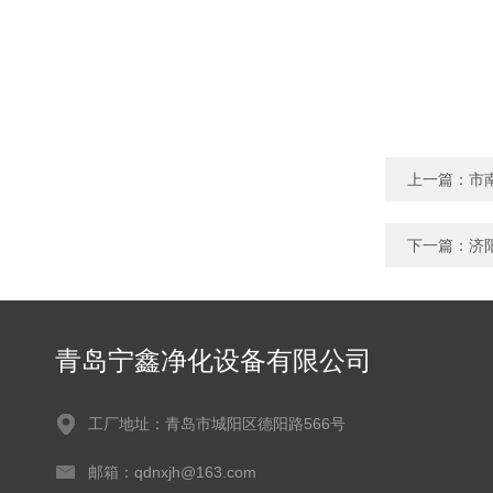
上一篇：
市
下一篇：
济
青岛宁鑫净化设备有限公司
工厂地址：青岛市城阳区德阳路566号
邮箱：qdnxjh@163.com