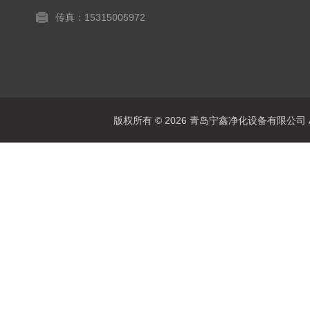
传真：15315005972
版权所有 © 2026 青岛宁鑫净化设备有限公司 All 