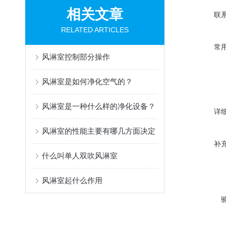
相关文章
联
RELATED ARTICLES
常
风淋室控制部分操作
风淋室是如何净化空气的？
风淋室是一种什么样的净化设备？
详
风淋室的性能主要有哪几方面决定
补
什么叫单人双吹风淋室
风淋室起什么作用