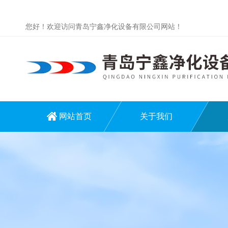
您好！欢迎访问青岛宁鑫净化设备有限公司网站！
网站首页
关于我们