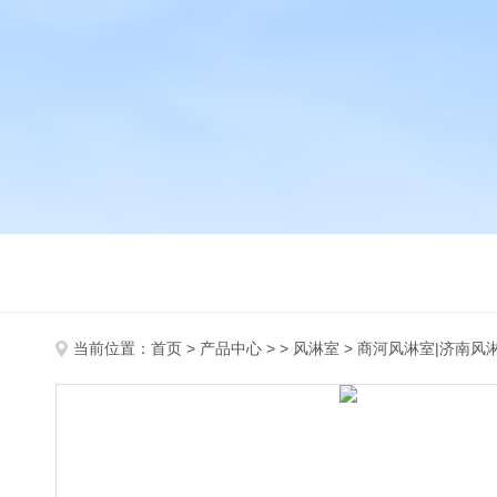
当前位置：
首页
>
产品中心
> >
风淋室
> 商河风淋室|济南风