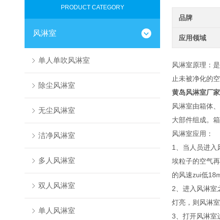
PRODUCT CATEGORY
品牌
风淋室
应用领域
单人单吹风淋室
风淋室原理：是
止未被净化的空
除尘风淋室
黄岛风淋室厂家
风淋室由箱体、
无尘风淋室
大部件组成。箱
风淋室应用：
洁净风淋室
1、当人员进入
多人风淋室
埃粒子的空气再
的风速zui低1
双人风淋室
2、进入风淋室
灯亮，则风淋室
单人风淋室
3、打开风淋室