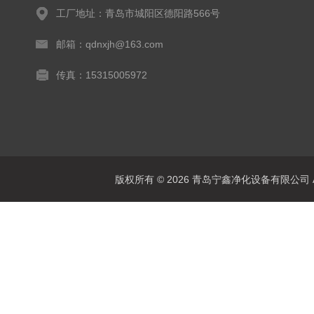
工厂地址：青岛市城阳区德阳路566号
邮箱：qdnxjh@163.com
传真：15315005972
版权所有 © 2026 青岛宁鑫净化设备有限公司 All 