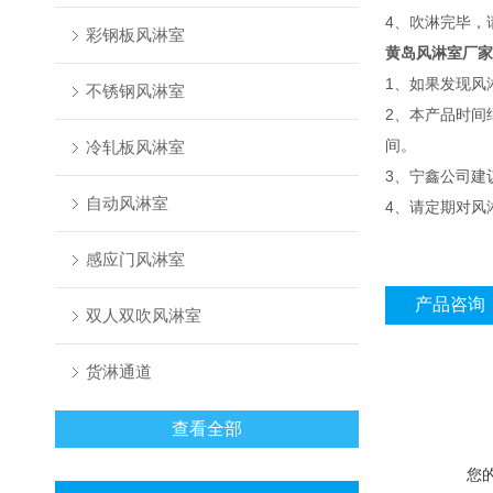
4、吹淋完毕，
彩钢板风淋室
黄岛风淋室厂家
1、如果发现风
不锈钢风淋室
2、本产品时间
间。
冷轧板风淋室
3、宁鑫公司建
自动风淋室
4、请定期对风
感应门风淋室
产品咨询
双人双吹风淋室
货淋通道
查看全部
您