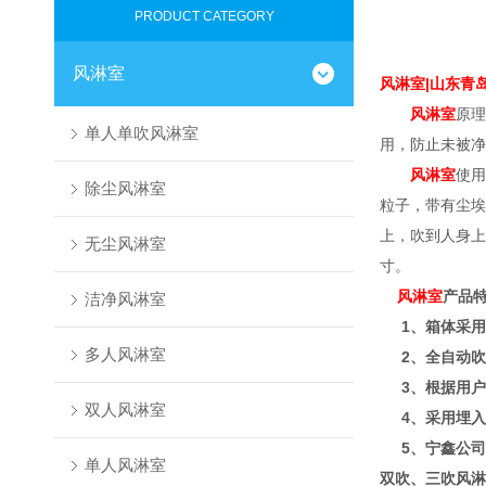
PRODUCT CATEGORY
风淋室
风淋室
|
山东青
风淋室
原理
单人单吹风淋室
用，防止未被净
风淋室
使用
除尘风淋室
粒子，带有尘埃
上，吹到人身上
无尘风淋室
寸。
风淋室
产品
洁净风淋室
1、箱体采用
多人风淋室
2、全自动吹
3、根据用户
双人风淋室
4、采用埋入
5、宁鑫公司设
单人风淋室
双吹、三吹风淋