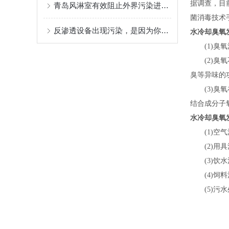
据调查，目
青岛风淋室有效阻止外界污染进入洁净区域
菌消毒技术
反渗透设备出现污染，是因为你没有清洗反渗透设置
水冷却臭氧
(1)臭氧
(2)臭氧
臭等异味的
(3)臭氧
结合成分子
水冷却臭氧
(1)空气
(2)用具
(3)饮水
(4)饲料
(5)污水