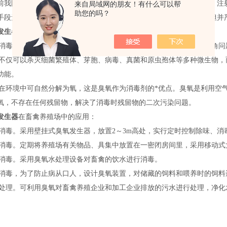
前我国机械化畜禽养殖场预防疫病的主要措施是依靠手工喂养抗生素、注
来自局域网的朋友！有什么可以帮
助您的吗？
手段无法杀灭空气中的有害物质，而且给饲养人员带来沉重的劳动负担并
发生器
的优点：
消毒不需要其它任何辅助材料和添加剂，克服了紫外线杀菌存在的四角问
不仅可以杀灭细菌繁殖体、芽胞、病毒、真菌和原虫孢体等多种微生物，
功能。
在环境中可自然分解为氧，这是臭氧作为消毒剂的*优点。臭氧是利用空气中
氧，不存在任何残留物，解决了消毒时残留物的二次污染问题。
发生器
在畜禽养殖场中的应用：
消毒。采用
壁挂式臭氧发生器
，放置2～3m高处，实行定时控制除味、消
消毒。定期将养殖场有关物品、具集中放置在一密闭房间里，采用移动式
消毒。采用臭氧水处理设备对畜禽的饮水进行消毒。
消毒，为了防止病从口人，设计臭氧装置，对储藏的饲料和喂养时的饲料
处理。可利用臭氧对畜禽养殖企业和加工企业排放的污水进行处理，净化