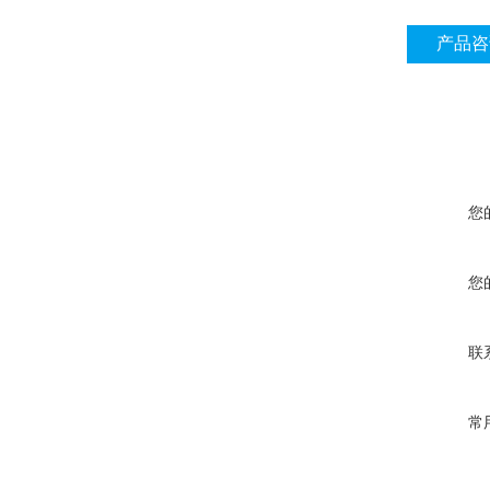
产品咨
您
您
联
常