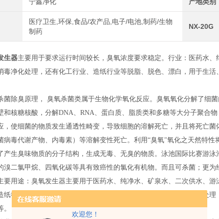
宁鑫净化
产地类别
医疗卫生,环保,食品/农产品,电子/电池,制药/生物
NX-20G
制药
发生器
主要用于要求运行时间较长，臭氧浓度要求稳定。行业：医药水、
消毒净化处理，还有化工行业、造纸行业等脱脂、脱色、漂白，用于生活
。
杀菌除臭原理
，
臭氧杀菌类属于生物化学氧化反应。臭氧氧化分解了细菌
壁和核糖核酸，分解DNA、RNA、蛋白质、脂质类和多糖等大分子聚合
应，使细菌的物质发生通透性畸变，导致细胞的溶解死亡，并且将死亡菌
菌病毒代谢产物、内毒素）等溶解变性死亡。利用“臭氧"氧化之天然特性
了产生臭味物质的分子结构，生成无毒、无臭的物质。泳池国际比赛游泳
的溴二氯甲烷、四氧化碳等具有致癌性的氯化有机物。而且可杀菌；更为
主要用途：臭氧发生器主要用于医药水、纯净水、矿泉水、二次供水、游
造纸行业等脱脂、脱色、漂白，用于生活、工业、医院污水排放达标处理（
等。
欢迎您！