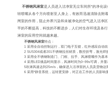
不锈钢风淋室
是人员进入洁净室无尘车间所*的净化
转喷嘴从各个方向喷射至人身上，有效而迅速清除去附着
闸室的作用，阻止外界污染和未被净化的空气进入洁净区
平的不断提高，科技的不断进步，人们对生存环境及各行
淋室的应用空间就越来越。
不锈钢风淋室
特点：
1 采用全自动控制运行，双门电子互锁，红外感应自动吹
2 SUS304或者201不锈钢拉丝材质，数控折弯，激光焊
3 采用全不锈钢制造门、门框、拉手、风淋喷嘴作为基本
4 采用LED液晶时间显示，风淋时间为0~99s可调，并
5吹淋风速达到25m/s，确保进入洁净室的人员及货物达
6 采用*静音系统，运转更安静，对正在工作的人员影响