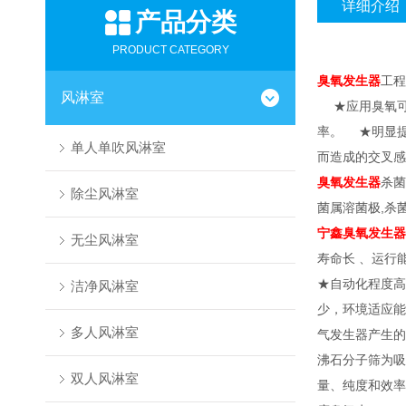
详细介绍
产品分类
PRODUCT CATEGORY
臭氧
发生器
工程
风淋室
★应用臭氧可
率。 ★明显提
单人单吹风淋室
而造成的交叉感
臭氧发生器
杀菌
除尘风淋室
菌属溶菌极,杀菌
宁鑫
臭氧发生器
无尘风淋室
寿命长 、运行
★自动化程度高
洁净风淋室
少，环境适应能
多人风淋室
气发生器产生的
沸石分子筛为吸
双人风淋室
量、纯度和效率