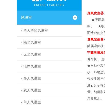
PRODUCT CATEGORY
臭氧
发生器
风淋室
★应用臭氧
率。 ★明
单人单吹风淋室
而造成的交
臭氧发生器
除尘风淋室
菌属溶菌极,
宁鑫
臭氧发
无尘风淋室
寿命长 、
★自动化程
洁净风淋室
少，环境适
多人风淋室
气发生器产
沸石分子筛
双人风淋室
量、纯度和
度臭氧水。
单人风淋室