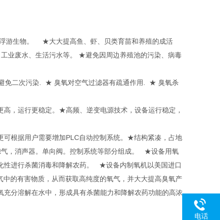
浮游生物。 ★大大提高鱼、虾、贝类育苗和养殖的成活
工业废水、生活污水等。 ★避免因周边养殖池的污染、病毒
免二次污染. ★ 臭氧对空气过滤器有疏通作用. ★ 臭氧杀
更高，运行更稳定。★高频、逆变电源技术，设备运行稳定，
可根据用户需要增加PLC自动控制系统。★结构紧凑，占地
滤气，消声器。单向阀。控制系统等部分组成。 ★设备用氧
化性进行杀菌消毒和降解农药。 ★设备内制氧机以美国进口
气中的有害物质，从而获取高纯度的氧气，并大大提高臭氧产
氧充分溶解在水中，形成具有杀菌能力和降解农药功能的高浓
电话