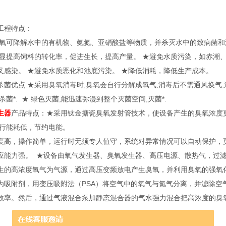
工程特点：
可降解水中的有机物、氨氮、亚硝酸盐等物质，并杀灭水中的致病菌和
显提高饲料的转化率，促进生长，提高产量。 ★避免水质污染，如赤潮、
叉感染。 ★避免水质恶化和池底污染。 ★降低消耗，降低生产成本。
杀菌优点:★采用臭氧消毒时,臭氧会自行分解成氧气,消毒后不需通风换气,避
杀菌*. ★ 绿色灭菌,能迅速弥漫到整个灭菌空间,灭菌*.
生器
产品特点：★采用钛金搪瓷臭氧发射管技术，使设备产生的臭氧浓度
运行能耗低，节约电能。
度高，操作简单，运行时无须专人值守，系统对异常情况可以自动保护，更
应能力强。 ★设备由氧气发生器、臭氧发生器、高压电源、散热气，过
生的高浓度氧气为气源，通过高压变频放电产生臭氧，并利用臭氧的强氧
为吸附剂，用变压吸附法（PSA）将空气中的氧气与氮气分离，并滤除空
效率。然后，通过气液混合泵加静态混合器的气水强力混合把高浓度的臭