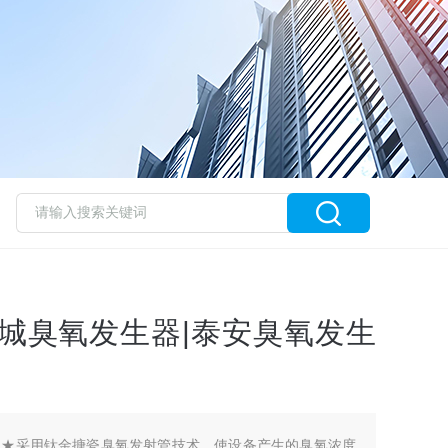
聊城臭氧发生器|泰安臭氧发生
：★采用钛金搪瓷臭氧发射管技术，使设备产生的臭氧浓度