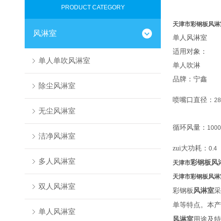
PRODUCT CATEGORY
天津市
彩钢板风淋
风淋室
单人风淋室
适用对象：
单人单吹风淋室
单人吹淋
品牌：宁鑫
除尘风淋室
喷嘴口直径：
28
无尘风淋室
循环风量：
1000
洁净风淋室
zui大功耗：
0.4
多人风淋室
彩钢板风
天津市
天津市
彩钢板风淋
双人风淋室
彩钢板
风淋室
采
单等特点。本产
单人风淋室
风淋室
用途及特