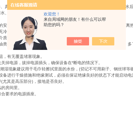
真菌等，并可破坏肉毒杆菌毒素，臭氧无色略带臭味的气体，溶于水后
水、实验室、印刷、农业等行业的空气和水杀菌消毒。
欢迎您！
来自局域网的朋友！有什么可以帮
助您的吗？
安装位置应距离左右两侧墙1米以上保持散热、通风效果良好，应远离热
(无冷凝状态)。
介质存在的环境中使用。
类含量较高的气体环境下工作时，器件容易沾污、衍生斑垢或腐蚀，多
阻，有无覆盖堵塞现象。
关掉电源，拔掉电源插头，确保设备在*断电的情况下。
湿现象建议用干毛巾轻擦拭里面的水份，(切记不可用刷子、钢丝球等硬
备进行干燥措施和绝缘测试，必须在保证绝缘良好的状态下才能启动电
(尤其是高压部分)，接地是否良好。
风的房间里。
合要求的电源插座。