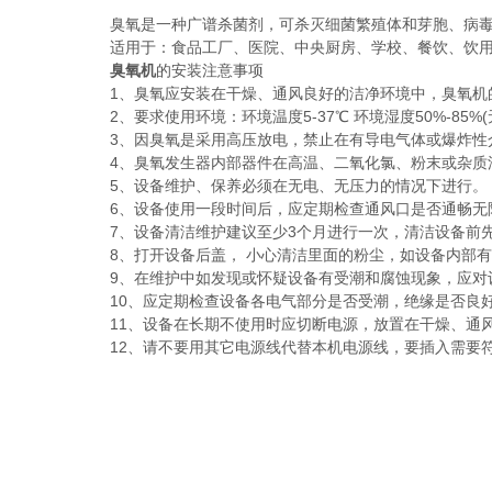
臭氧是一种广谱杀菌剂，可杀灭细菌繁殖体和芽胞、病毒、
适用于：食品工厂、医院、中央厨房、学校、餐饮、饮用
臭氧机
的安装注意事项
1、臭氧应安装在干燥、通风良好的洁净环境中，臭氧机的
2、要求使用环境：环境温度5-37℃ 环境湿度50%-85%
3、因臭氧是采用高压放电，禁止在有导电气体或爆炸性
4、臭氧发生器内部器件在高温、二氧化氯、粉末或杂质油
5、设备维护、保养必须在无电、无压力的情况下进行。
6、设备使用一段时间后，应定期检查通风口是否通畅无
7、设备清洁维护建议至少3个月进行一次，清洁设备前先
8、打开设备后盖， 小心清洁里面的粉尘，如设备内部有潮
9、在维护中如发现或怀疑设备有受潮和腐蚀现象，应对设
10、应定期检查设备各电气部分是否受潮，绝缘是否良好
11、设备在长期不使用时应切断电源，放置在干燥、通
12、请不要用其它电源线代替本机电源线，要插入需要符