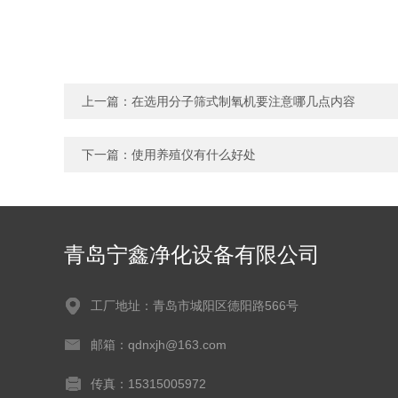
上一篇：
在选用分子筛式制氧机要注意哪几点内容
下一篇：
使用养殖仪有什么好处
青岛宁鑫净化设备有限公司
工厂地址：青岛市城阳区德阳路566号
邮箱：qdnxjh@163.com
传真：15315005972