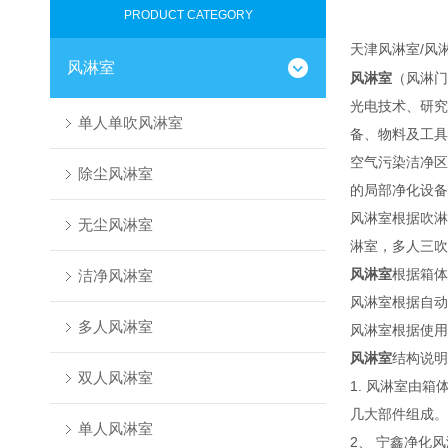
PRODUCT CATEGORY
风淋室/风
天津
风淋室
风淋室
（风淋门
光电技术、研究
单人单吹风淋室
备、物料及工具
空气污染洁净区
除尘风淋室
的局部净化设备
风淋室根据吹淋
无尘风淋室
淋室，多人三吹
风淋室
根据箱体
洁净风淋室
风淋室根据自动
多人风淋室
风淋室根据使用
风淋室
结构说明
双人风淋室
1. 风淋室由
几大部件组成。
单人风淋室
2、 宁鑫净化