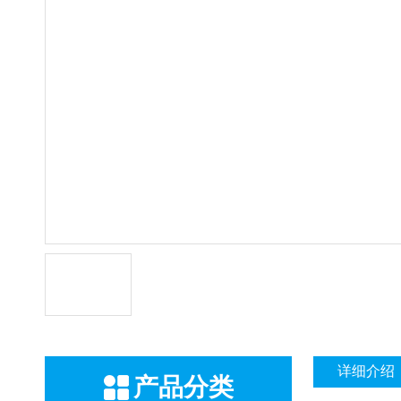
详细介绍
产品分类