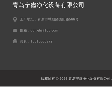
青岛宁鑫净化设备有限公司
工厂地址：青岛市城阳区德阳路566号
邮箱：qdnxjh@163.com
传真：15315005972
版权所有 © 2026 青岛宁鑫净化设备有限公司 All 