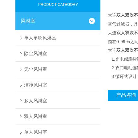
PRODUCT CATEGORY
双人双吹不
大连
风淋室
空气过滤器，具
双人双吹不
大连
单人单吹风淋室
围在0-999s
双人双吹不
大连
除尘风淋室
1.光电感应控
2.双门电动连
无尘风淋室
3.循环式设计
洁净风淋室
产品咨询
多人风淋室
双人风淋室
单人风淋室