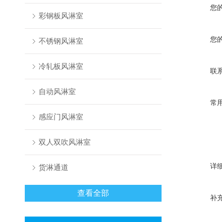
您
彩钢板风淋室
您
不锈钢风淋室
冷轧板风淋室
联
自动风淋室
常
感应门风淋室
双人双吹风淋室
详
货淋通道
查看全部
补