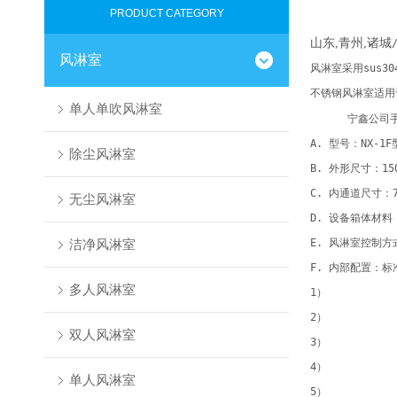
PRODUCT CATEGORY
山东
,
青州
,
诸城
风淋室
风淋室采用sus
不锈钢风淋室适用
单人单吹风淋室
宁鑫公司手
A. 型号：NX-1
除尘风淋室
B. 外形尺寸：1
C. 内通道尺寸：
无尘风淋室
D. 设备箱体材料
洁净风淋室
E. 风淋室控制
F. 内部配置：标
多人风淋室
1） 喷嘴：
2） 灯：
双人风淋室
3） 回
4） 过滤器：
单人风淋室
5） 风机：2台