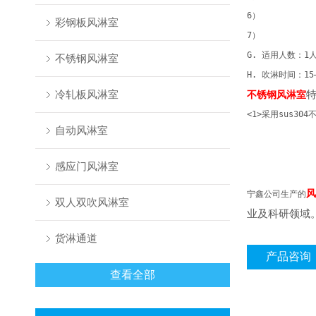
6） 静
彩钢板风淋室
7） 门为
G. 适用人数：1
不锈钢风淋室
H. 吹淋时间：15
冷轧板风淋室
特
不锈钢风淋室
<1>采用sus30
自动风淋室
<2>采用微
<3>配有
感应门风淋室
<4>配有初中
风
宁鑫公司生产的
双人双吹风淋室
业及科研领域
货淋通道
产品咨询
查看全部