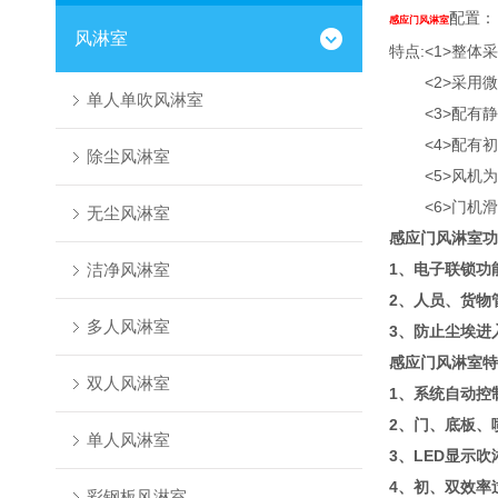
配置：
感应门风淋室
风淋室
特点:<1>整体
<2>采用微电
单人单吹风淋室
<3>配有静
<4>配有初中过
除尘风淋室
<5>风机为空调
<6>门机滑
无尘风淋室
感应门风淋室
功
洁净风淋室
1、电子联锁功
2、人员、货物
多人风淋室
3、防止尘埃进
感应门风淋室
特
双人风淋室
1、系统自动控
2、门、底板、
单人风淋室
3、LED显示吹
4、初、双效率
彩钢板风淋室