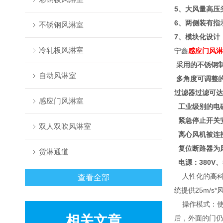
5、大风量高压
6、两侧装有指
不锈钢风淋室
7、模块化设计
冷轧板风淋室
宁鑫
感应门风淋
采用的不锈钢
自动风淋室
多角度可调整
过滤器过滤可达
感应门风淋室
工业级别的电
紧急停止开关
双人双吹风淋室
离心风机被连
复位断路器为
货淋通道
电源：380V
人性化的高科
查看全部
统提供25m/
操作模式：使
相关文章
后，外面的门仍