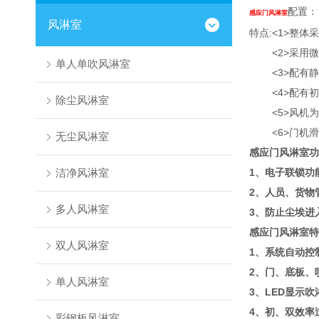
配置：
感应门风淋室
风淋室
特点:<1>整体
<2>采用微电
单人单吹风淋室
<3>配有静
<4>配有初中过
除尘风淋室
<5>风机为空调
<6>门机滑
无尘风淋室
感应门风淋室
功
洁净风淋室
1、电子联锁功
2、人员、货物
多人风淋室
3、防止尘埃进
感应门风淋室
特
双人风淋室
1、系统自动控
2、门、底板、
单人风淋室
3、LED显示吹
4、初、双效率
彩钢板风淋室