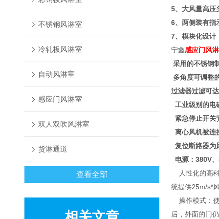
5、大风量高压
6、两侧装有指
不锈钢风淋室
7、模块化设计
冷轧板风淋室
宁鑫
感应门风淋
采用的不锈钢
自动风淋室
多角度可调整
过滤器过滤可达
感应门风淋室
工业级别的电
紧急停止开关
双人双吹风淋室
离心风机被连
复位断路器为
货淋通道
电源：380V
人性化的高科
查看全部
统提供25m/
操作模式：使
相关文章
后，外面的门仍