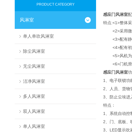
PRODUCT CATEGORY
感应门风淋室
配
风淋室
特点:<1>整体
<2>采用微电
单人单吹风淋室
<3>配有静
<4>配有初中过
除尘风淋室
<5>风机为空调
<6>门机滑
无尘风淋室
感应门风淋室
功
1、电子联锁功
洁净风淋室
2、人员、货物
多人风淋室
3、防止尘埃进
特点：
双人风淋室
1、系统自动控
2、门、底板、
单人风淋室
3、LED显示吹