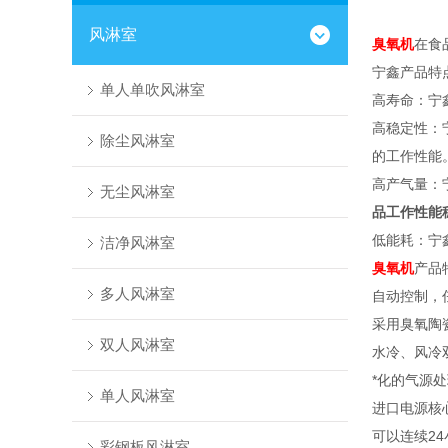
风淋室
臭氧机
在食
宁鑫产品特
单人单吹风淋室
高寿命：宁
高稳定性：
除尘风淋室
的工作性能
高产气量：
无尘风淋室
品工作性能
低能耗：宁
洁净风淋室
臭氧机
产品
多人风淋室
自动控制，
采用臭氧陶
双人风淋室
水冷、风冷
*化的气源
单人风淋室
进口电源核
可以连续2
彩钢板风淋室