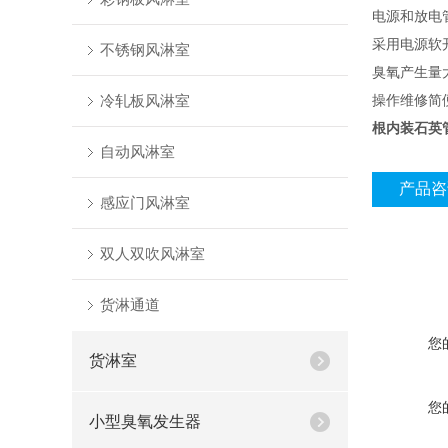
电源和放电
采用电源软
不锈钢风淋室
臭氧产生量
冷轧板风淋室
操作维修简
根内装石英
自动风淋室
产品咨
感应门风淋室
双人双吹风淋室
货淋通道
您
货淋室
您
小型臭氧发生器