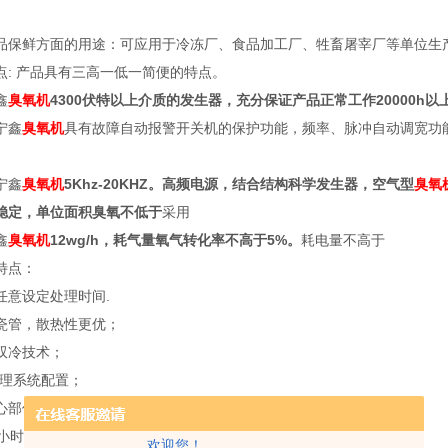
品保鲜方面的用途：可应用于冷冻厂、食品加工厂、牲畜屠宰厂等单位生
点: 产品具有三高一低一简便的特点。
鑫
臭氧机
4300伏特以上介质的发生器，充分保证产品正常工作20000h以
宁鑫
臭氧机
具有故障自动报警开关机的保护功能，频率、脉冲自动调宽功
。
宁鑫
臭氧机
5Khz-20KHZ。高频电源，结合结构科学发生器，空气型
臭氧
稳定，单位面积臭氧不低于
采用
鑫
臭氧机
12wg/h，耗气量氧气转化率不高于5%。
耗电量不高于
特点：
任意设定处理时间.
瓷管，散热性更优；
双冷技术；
处理系统配置；
心部件，数字控制电源技术，具有稳压、变频和升压三大功能；
4小时不间断工作；
欢迎您！