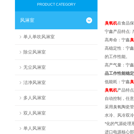
PRODUCT CATEGORY
风淋室
臭氧机
在食品保
宁鑫产品特点:
单人单吹风淋室
高寿命：宁鑫
臭
高稳定性：宁鑫
除尘风淋室
的工作性能。
高产气量：宁鑫
无尘风淋室
品工作性能稳定
低能耗：宁鑫
臭
洁净风淋室
臭氧机
产品特点
多人风淋室
自动控制，任意
采用臭氧陶瓷管
双人风淋室
水冷、风冷双冷
*化的气源处理
单人风淋室
进口电源核心部