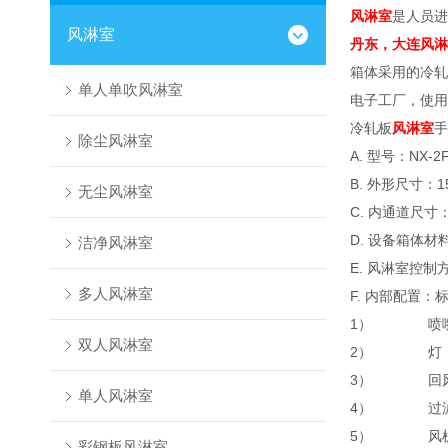
风淋室
是人员进
风淋室
丹东，大连风淋
箱体采用的冷轧
单人单吹风淋室
电子工厂，使用
冷轧板
风淋室
手
除尘风淋室
A. 型号：NX-2
B. 外形尺寸：15
无尘风淋室
C. 内通道尺寸：8
D. 设备箱体
洁净风淋室
E. 风淋室控
多人风淋室
F. 内部配置：
1）
喷
双人风淋室
2）
灯
3）
回
单人风淋室
4）
过
5）
风
彩钢板风淋室