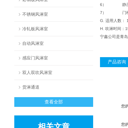
6）
静
7）
门
不锈钢风淋室
G. 适用人数： 1
冷轧板风淋室
H. 吹淋时间：1
宁鑫公司是青岛
自动风淋室
感应门风淋室
产品咨询
双人双吹风淋室
货淋通道
查看全部
您
您
相关文章