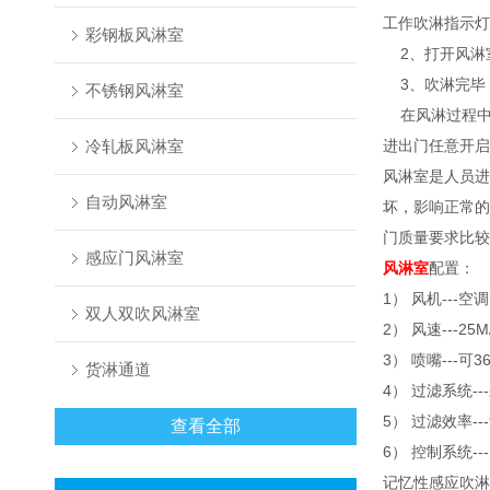
工作吹淋指示灯
彩钢板风淋室
2
、打开风淋
3
、吹淋完毕
不锈钢风淋室
在风淋过程
冷轧板风淋室
进出门任意开启
风淋室是人员进
自动风淋室
坏，影响正常的
门质量要求比较
感应门风淋室
风淋室
配置：
1） 风机---
双人双吹风淋室
2） 风速---25M
3） 喷嘴---
货淋通道
4） 过滤系统
5） 过滤效率---9
查看全部
6） 控制系统
记忆性感应吹淋