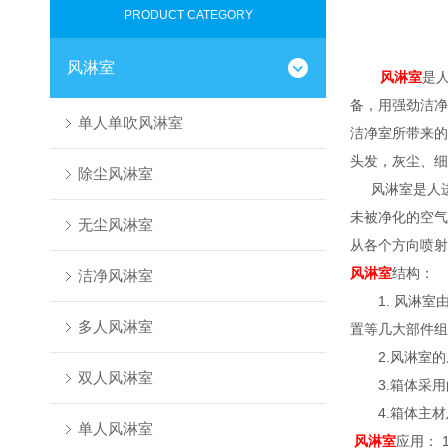
PRODUCT CATEGORY
风淋室
风淋室
是
备，用强劲洁净
单人单吹风淋室
洁净室所带来的
头发，灰尘、细
除尘风淋室
风淋室是人
未被净化的空气
无尘风淋室
从各个方向喷射
风淋室
结构：
洁净风淋室
1. 风淋室
多人风淋室
置等几大部件组
2.风淋室的
双人风淋室
3.箱体采用
4.箱体主
单人风淋室
风淋室
应用：