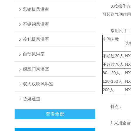
3.按操作方
彩钢板风淋室
可起到气闸作用
不锈钢风淋室
常用尺寸：
冷轧板风淋室
车间人数
选
自动风淋室
不超过30人
NX
不超过70人
NX
感应门风淋室
80-120人
NX
120-150人
NX
双人双吹风淋室
200人
NX
货淋通道
特点：
查看全部
1 采用全自