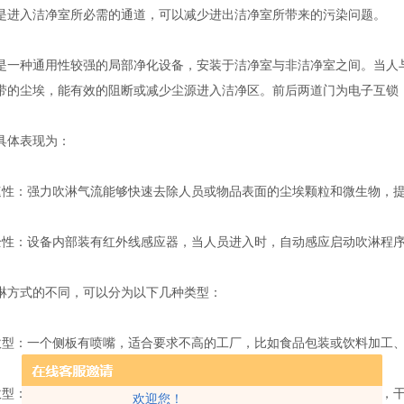
入洁净室所必需的通道，可以减少进出洁净室所带来的污染问题。
种通用性较强的局部净化设备，安装于洁净室与非洁净室之间。当人与
带的尘埃，能有效的阻断或减少尘源进入洁净区。前后两道门为电子互锁
体表现为：
：强力吹淋气流能够快速去除人员或物品表面的尘埃颗粒和微生物，提
：设备内部装有红外线感应器，当人员进入时，自动感应启动吹淋程序
方式的不同，可以分为以下几种类型：
：一个侧板有喷嘴，适合要求不高的工厂，比如食品包装或饮料加工、
：一个侧板跟顶板有喷嘴，适合国内食品加工企业，比如糕点制作，干
欢迎您！