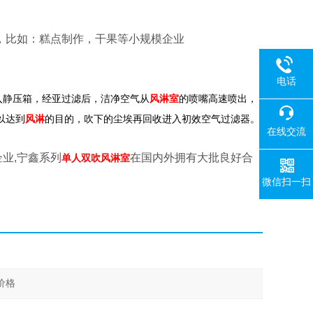
，比如：糕点制作，干果等小规模企业
电话
入静压箱，经亚过滤后，洁净空气从
的喷嘴高速喷出，
风淋室
以达到
风淋
的目的，吹下的尘埃再回收进入初效空气过滤器。
在线交流
业,宁鑫系列
在国内外拥有大批良好合
单人双吹风淋室
微信扫一扫