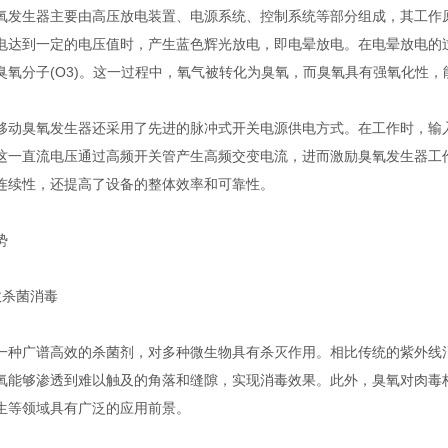
生器主要由高压放电装置、电源系统、控制系统等部分组成，其工作原
电达到一定的电压值时，产生蓝色辉光放电，即电晕放电。在电晕放电的过
臭氧分子(O3)。这一过程中，氧气被转化为臭氧，而臭氧具有强氧化性
臭氧发生器还采用了先进的脉冲式开关电源供电方式。在工作时，输入
这一直流电压通过高频开关管产生高频交变电流，进而激励臭氧发生器工
连续性，还提高了设备的整体效率和可靠性。
势
杀菌消毒
广谱高效的杀菌剂，对多种微生物具有杀灭作用。相比传统的紫外线消
氧能够渗透到难以触及的角落和缝隙，实现消毒效果。此外，臭氧对肉毒
生等领域具有广泛的应用前景。