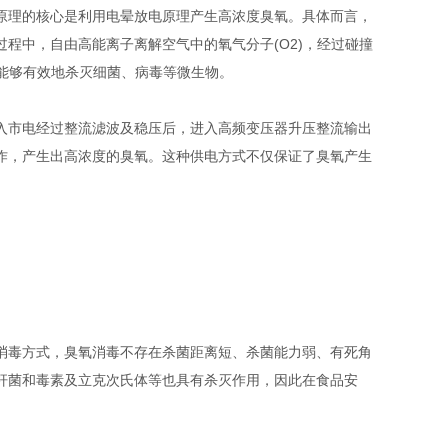
理的核心是利用电晕放电原理产生高浓度臭氧。具体而言，
程中，自由高能离子离解空气中的氧气分子(O2)，经过碰撞
，能够有效地杀灭细菌、病毒等微生物。
市电经过整流滤波及稳压后，进入高频变压器升压整流输出
作，产生出高浓度的臭氧。这种供电方式不仅保证了臭氧产生
毒方式，臭氧消毒不存在杀菌距离短、杀菌能力弱、有死角
杆菌和毒素及立克次氏体等也具有杀灭作用，因此在食品安