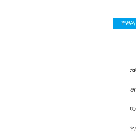
产品咨
您
您
联
常