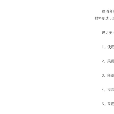
移动臭氧发
材料制造，
设计要
1、使用高
2、采用
3、降低
4、提高臭
5、采用