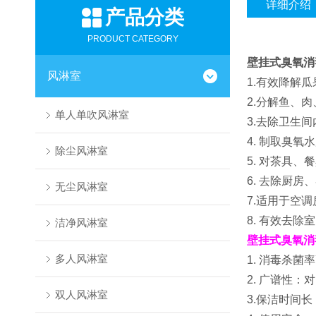
详细介绍
产品分类
PRODUCT CATEGORY
壁挂式臭氧消
风淋室
1.有效降解
2.分解鱼、
单人单吹风淋室
3.去除卫生
4. 制取臭
除尘风淋室
5. 对茶具
6. 去除厨
无尘风淋室
7.适用于空
8. 有效去
洁净风淋室
壁挂式臭氧消
多人风淋室
1. 消毒杀菌
2. 广谱性
双人风淋室
3.保洁时间