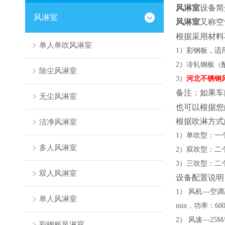
风淋室
设备简
风淋室
风淋室
又称空
根据采用材料
单人单吹风淋室
1
）彩钢板，适
2
）冷轧钢板（
除尘风淋室
3
）
河北不锈钢
备注：如果车
无尘风淋室
也可以根据您
根据吹淋方式
洁净风淋室
1
）单吹型：一
多人风淋室
2
）双吹型：二
3
）三吹型：二
双人风淋室
设备配置说明
1
） 风机
---
空调
单人风淋室
min
，功率：
60
2
） 风速
---25M
彩钢板风淋室