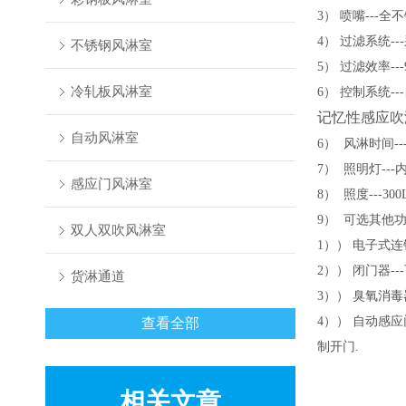
3
） 喷嘴
---
全不
4
） 过滤系统
---
不锈钢风淋室
5
） 过滤效率
--
冷轧板风淋室
6
） 控制系统
---
记忆性感应吹
自动风淋室
6）
风淋时间
-
7）
照明灯
---
感应门风淋室
8）
照度
---30
9）
可选其他
双人双吹风淋室
1））
电子式连
2））
闭门器
---
货淋通道
3））
臭氧消毒
4））
自动感应
查看全部
制开门
.
相关文章