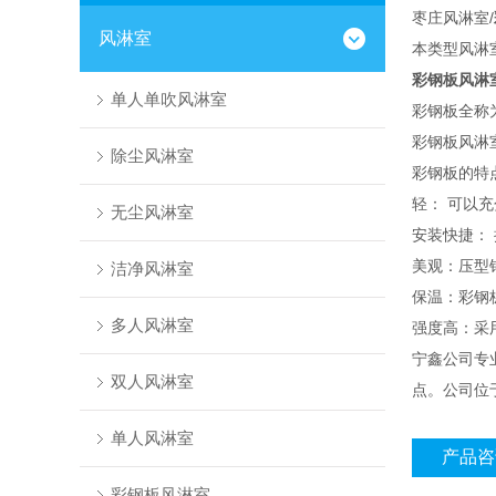
枣庄风淋室/
风淋室
本类型风淋
彩钢板风淋
单人单吹风淋室
彩钢板全称
彩钢板风
除尘风淋室
彩钢板的特
轻： 可以
无尘风淋室
安装快捷：
美观：压型
洁净风淋室
保温：彩钢
多人风淋室
强度高：采
宁鑫公司专
双人风淋室
点。公司位
单人风淋室
产品咨
彩钢板风淋室