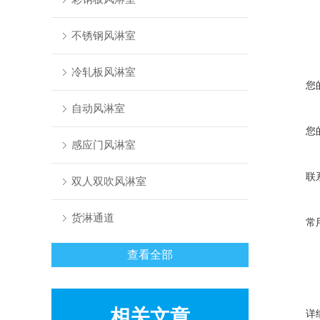
不锈钢风淋室
冷轧板风淋室
您
自动风淋室
您
感应门风淋室
联
双人双吹风淋室
货淋通道
常
查看全部
相关文章
详