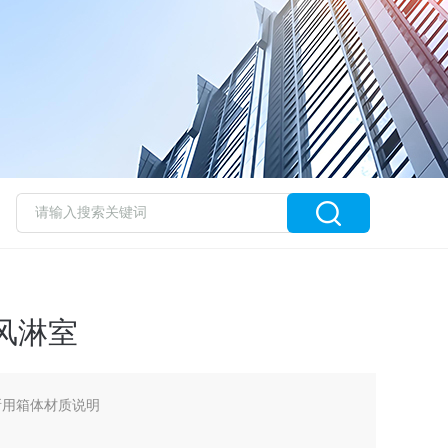
风淋室
所用箱体材质说明