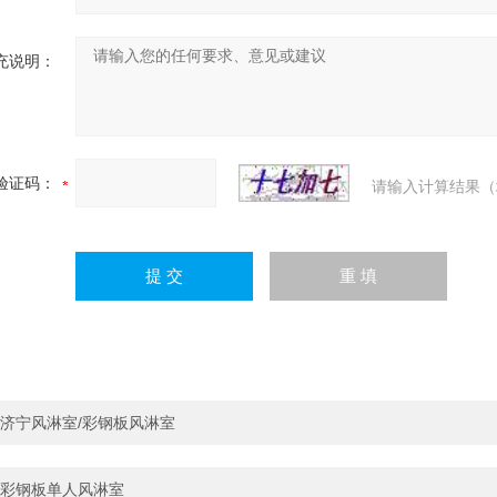
充说明：
验证码：
请输入计算结果（
济宁风淋室/彩钢板风淋室
彩钢板单人风淋室