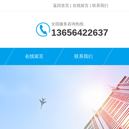
返回首页
|
在线留言
|
联系我们
全国服务咨询热线:
13656422637
在线留言
联系我们