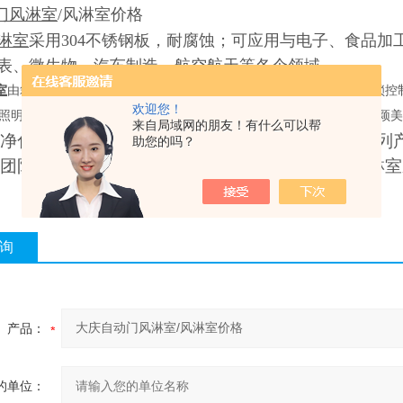
门风淋室
/风淋室价格
淋室
采用304不锈钢板，耐腐蚀；可应用与电子、食品
表、微生物、汽车制造、航空航天等各个领域。
室
由箱体、不锈钢门、粗效过滤器、过滤器、风机、静压箱、喷嘴联锁控制
欢迎您！
照明灯,侧面内部装过滤器,表面为可调喷嘴,下侧为中效过滤器,结构新颖美观
来自局域网的朋友！有什么可以帮
净化设备有限公司专业生产
（
供应
）
销售风淋室系列
助您的吗？
团队
,
凭借经营风淋室系列多年经验
,
熟悉并了解风淋室
询
产品：
的单位：