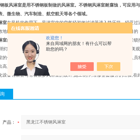
钢板风淋室是用不锈钢板制做的风淋室。不锈钢风淋室耐腐蚀，可应用与
表、微生物、汽车制造、航空航天等各个领域。
淋室
在风机的作用下，风淋室内的空气经初效过滤器进入静压箱，经亚过
效地吹除人体或携带物品表面附着的尘埃。如此循环可以达到风淋的目的
欢迎您！
淋室
由箱体、不锈钢门、粗效过滤器、过滤器、风机、静压箱、喷嘴联锁
来自局域网的朋友！有什么可以帮
照明灯,侧面内部装过滤器,表面为可调喷嘴,下侧为中效过滤器,结构新颖美观
助您的吗？
室的作用，阻止外界污染和未被净化的空气进入洁净区域。杜绝工作人员
出高质量的产品。
化设备有限公司有着众多风淋室的设计,施工制作,维修整套服务的经验,在
询
产品：