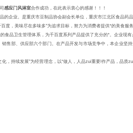
司
感应门风淋室
合作成功，在此表示衷心的感谢！！！
品的企业。是重庆市豆制品协会副会长单位，重庆市江北区食品药
千百度，美味尽在多味多”为追求目标，努力为消费者提供*的美食服
食品卫生管理体系，为千百度系列产品提供了充分的*。企业现有员
部、销售部、供应部六个部门。在产品开发与市场竞争中，本企业坚
，持续发展”为经营理念，以“做人，人品zui重要!作产品，品质zui