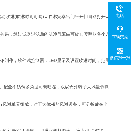
电话
动吹淋(吹淋时间可调)→吹淋完毕出门平开门自动打开→
化效果，经过滤器过滤后的洁净气流由可旋转喷嘴从各个方
在线交流
微信扫一扫
制作；软件试控制器，LED显示及设置吹淋时间，范围
别。配全不锈钢多角度可调喷嘴，双涡壳外转子大风量低噪
节风淋单元组成，对于大体积的风淋设备，可分拆成多个
更多客户的*！全国:。
风淋室
规格齐全,厂家直供. *!咨询!