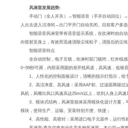
风淋室发展趋势
:
手动门（全人开关）
→
智能语音（手开自动回位）
人出去进入洁净间→出门平开门自动关闭。目前客户多选
智能语音风淋室带有语音提示系统，在吹淋时由自动
向喷射至身上，有效而迅速清除尘埃粒子，清除后的尘埃
智能语音特点
全自动控制，电子互锁，吹淋时双门锁闭，红外线感应
0~99秒可调，内部采用圆的渐开线风道，高风速，低噪
1、人性化的控制面板设计，清晰的指示灯指示，给予
2、高洁净度、高风速：采用AAF初、过滤器两级过滤
风机，风嘴出风口风速高达25m/s以上，吹到人身上风速1
3、模块式结构，风淋室箱体采用模块化设计方案，可
模块，使得生产、运输、安装特别方便、快捷；
4、高性能、高密封：采用进口电子元器件，运行性能稳
风淋室
-
青岛宁鑫专业生产各种
风淋室
。本公司
一家