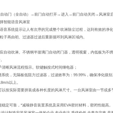
→自动门（全自动）→前门自动打开→进入→前门自动关闭→风淋室启
择
智能语音风淋室
语音系统提示让人有次序的完成整个吹淋除尘过程，达到有效的净
粒子再由初、过滤器过滤后重新循环到风淋区域内。
自动吹淋。不锈纲半玻璃门自动闭门器，透明视窗，内低板为不绣钢
音。
清晰风淋流程指示。软键触按式时间继电器；
系统，无隔板低阻力过滤器，过滤效率为：99.99%，确保净化级
8m/s以上。
以按实际需要拼装成各种长度的风淋尺寸。一台风淋室由一节或多
定可靠，*减噪静音装置系统及采用EVA密封材料，密闭性能高。
集设计制造安装
风淋室
一体的企业,专业专注,质优价低,去青岛宁鑫,是