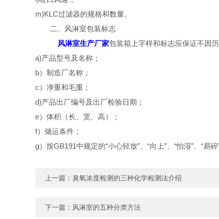
m)KLC过滤器的规格和数量。
二、风淋室包装标志
风淋室生产厂家
包装箱上字样和标志应保证不因历时
a)产品型号及名称；
b）制造厂名称；
c）净重和毛重；
d)产品出厂编号及出厂检验日期；
e）体积（长、宽、高）；
f）储运条件；
g）按GB191中规定的“小心轻放”、“向上”、“怕湿”、“
上一篇：
臭氧浓度检测的三种化学检测法介绍
下一篇：
风淋室的五种分类方法