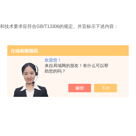
术要求应符合GB/T13306的规定。并宜标示下述内容：
欢迎您！
来自局域网的朋友！有什么可以帮
助您的吗？