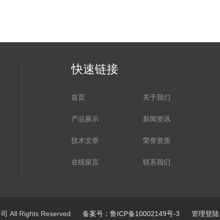
快速链接
首页
关于我们
产品展示
新闻资讯
技术文章
荣誉资质
在线留言
联系我们
ll Rights Reserved
备案号：鲁ICP备10002149号-3
管理登陆