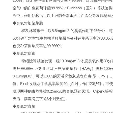
100%，对金黄色葡萄球菌杀灭率为95.9%，对绿脓杆菌杀
空气中的白色葡萄球菌99.99%；Burleson（国外
液中，作用15秒后，以上细菌全部杀灭；白希尧等发现臭氧水
◆臭氧对细菌芽胞
瞿发林等报告，以5.5mg/m 3 的臭氧作用下45分钟，可
60分钟可对空气中的枯草杆菌黑色变种芽胞杀灭率达99.95%
色变种芽孢杀灭率达99.999%。
◆臭氧对病毒
李绍忱等试验发现，经10.3mg/m 3 浓度臭氧作用30分钟后
破坏99.99%，使用甲型肝炎病毒抗原（HAAg）破坏100
0.13mg/L时，可以100%的灭活脊髓灰质炎病毒I型（PVI
值。Finch发现水中含臭氧浓度40μg/L时，作用20秒钟，
发现两种病毒均能被0.25mg/L的臭氧迅速灭活。Crpend
灭活，病毒滴度下降6个对数值。
◆臭氧对真菌