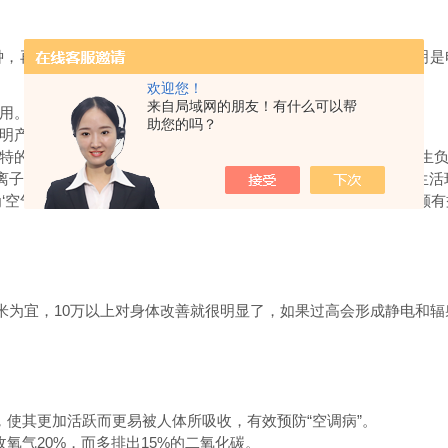
钟，再摸周围的金属物或另一个人，如果会打手的静电现象，说明是
欢迎您！
来自局域网的朋友！有什么可以帮
用。
助您的吗？
明产生了过多的臭氧，对身体也是有害的。
特的直流负高压，利用导体直流高压电晕火花使空气电离从而产生
离子的现象相一致。释放到周围的空气中，净化空气改善人们的生活
为
‘
空气维生素
’
。尤其大城市房间里安装负离子发生器对人的健康颇有
。
米为宜，
10
万以上对身体改善就很明显了，如果过高会形成静电和辐
，使其更加活跃而更易被人体所吸收，有效预防
“
空调病
”
。
收氧气
20%
，而多排出
15%
的二氧化碳。