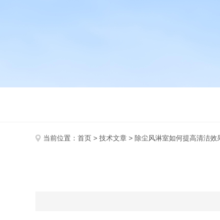
当前位置：
首页
>
技术文章
> 除尘风淋室如何提高清洁效