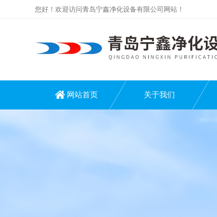
您好！欢迎访问青岛宁鑫净化设备有限公司网站！
网站首页
关于我们