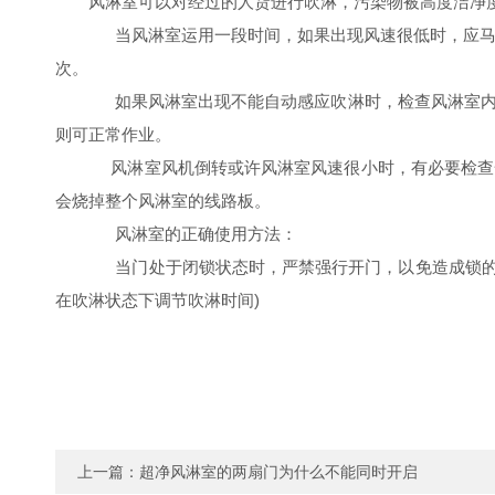
风淋室可以对经过的人货进行吹淋，污染物被高度洁净
当风淋室运用一段时间，如果出现风速很低时，应马上检
次。
如果
风淋室
出现不能自动感应吹淋时，检查风淋室内
则可正常作业。
风淋室风机倒转或许风淋室风速很小时，有必要检查一
会烧掉整个风淋室的线路板。
风淋室的正确使用方法：
当门处于闭锁状态时，严禁强行开门，以免造成锁的损
在吹淋状态下调节吹淋时间)
上一篇：
超净风淋室的两扇门为什么不能同时开启