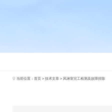
当前位置：
首页
>
技术文章
> 风淋室完工检测及故障排除