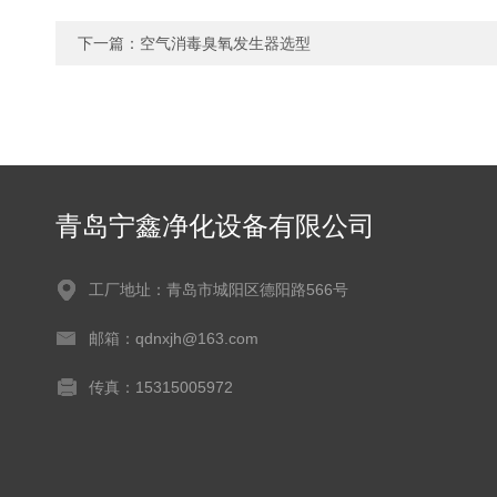
下一篇：
空气消毒臭氧发生器选型
青岛宁鑫净化设备有限公司
工厂地址：青岛市城阳区德阳路566号
邮箱：qdnxjh@163.com
传真：15315005972