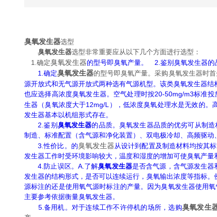
臭氧发生器
选型
臭氧发生器
选型非常重要应从以下几个方面进行选型：
臭氧发生器
1.确定
的型号即臭氧产量。 2.鉴别臭氧发生器的品
臭氧发生器
1.确定
的型号即臭氧产量。采购臭氧发生器时首
源开放式和无气源开放式两种选有气源机型。该类臭氧发生器结
也应选择高浓度臭氧发生器。空气处理时按20-50mg/m3
生器（臭氧浓度大于12mg/L），低浓度臭氧处理水是无效的。
发生器基本以机组形式存在。
2.鉴别
臭氧发生器
的品质。臭氧发生器品质的优劣可从制造
制造、标准配置（含气源和净化装置）、双电极冷却、高频驱动
臭氧发生器
3.性价比。的
从设计到配置及制造材料均按其标
发生器工作时受环境影响较大，温度和湿度的增加可使臭氧产量
4.防止误区。A.了解
臭氧发生器
是否含气源，含气源发生器
发生器的结构形式，是否可以连续运行，臭氧输出浓度等指标。
源标注的还是使用氧气源时标注的产量。因为臭氧发生器使用氧
主要参考依据衡量臭氧发生器。
臭氧发生
5.备用机。对于连续工作不许停机的场所，选购