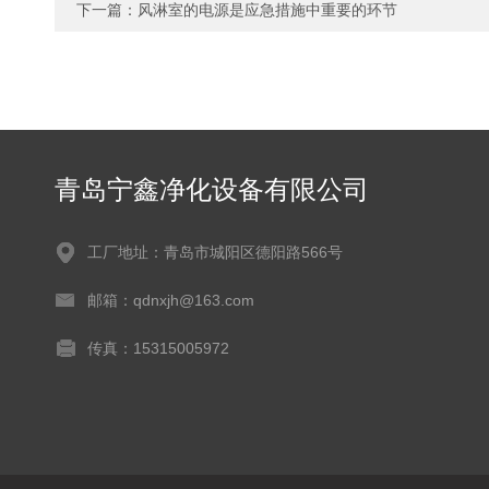
下一篇：
风淋室的电源是应急措施中重要的环节
青岛宁鑫净化设备有限公司
工厂地址：青岛市城阳区德阳路566号
邮箱：qdnxjh@163.com
传真：15315005972