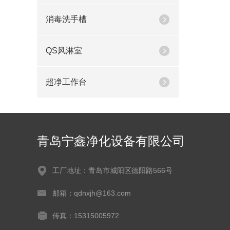
消毒洗手槽
QS风淋室
超净工作台
青岛宁鑫净化设备有限公司
工厂地址：青岛市城阳区德阳路566号
邮箱：qdnxjh@163.com
传真：15315005972